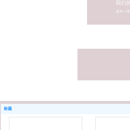
我们
成为一流
标题