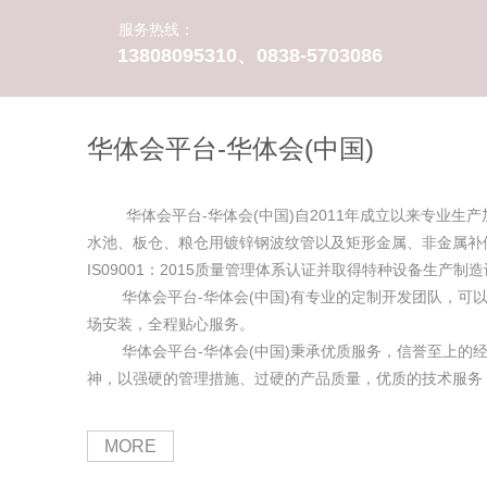
服务热线：
13808095310、
0838-5703086
华体会平台-华体会(中国)
华体会平台-华体会(中国)自2011年成立以来专业生
水池、板仓、粮仓用镀锌钢波纹管以及矩形金属、非金属补偿
IS09001：2015质量管理体系认证并取得特种设备生产制造许
华体会平台-华体会(中国)有专业的定制开发团队，可以
场安装，全程贴心服务。
华体会平台-华体会(中国)秉承优质服务，信誉至上的经
神，以强硬的管理措施、过硬的产品质量，优质的技术服务
MORE