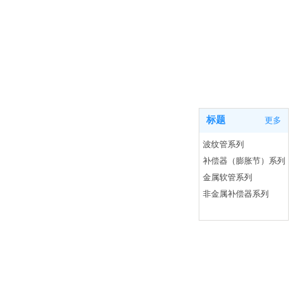
产品中心
标题
更多
波纹管系列
补偿器（膨胀节）系列
金属软管系列
非金属补偿器系列