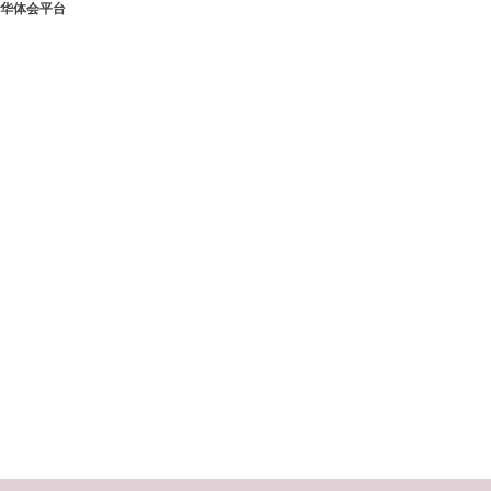
华体会平台