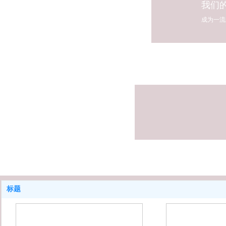
我们
成为一流
标题