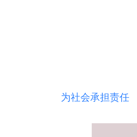
为客户创造价值
为社会承担责任