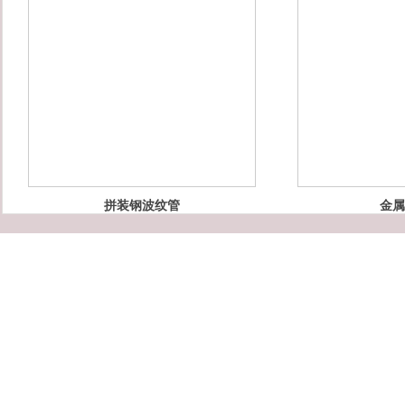
拼装钢波纹管
金属