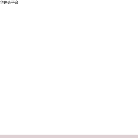
华体会平台